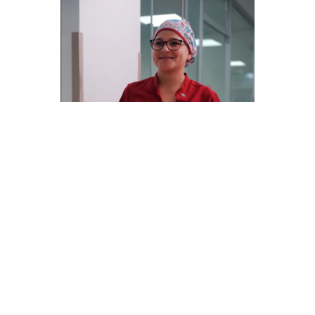
¿Qué dicen nuestros pacientes?
"
María Luján Anzoátegui
Las mejores licen, me enseñaron mucho durante mi estadía con